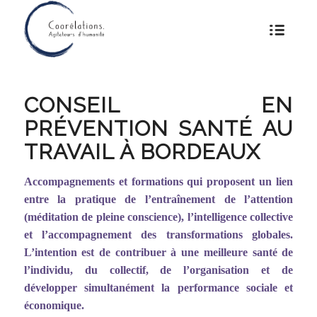
CONSEIL EN
PRÉVENTION SANTÉ AU
TRAVAIL À BORDEAUX
Accompagnements et formations qui proposent un lien
entre la pratique de l
’entraî
nement de l
’
attention
(méditation de pleine conscience), l
’
intelligence collective
et l
’
accompagnement des transformations globales.
L
’
intention est de contribuer à une meilleure santé de
l
’
individu, du collectif, de l
’
organisation et de
développer simultanément la performance sociale et
économique.