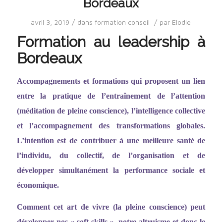
Bordeaux
/
/
avril 3, 2019
dans
formation conseil
par
Elodie
Formation au leadership à
Bordeaux
Accompagnements et formations qui proposent un lien
entre la pratique de l
’entraî
nement de l
’
attention
(méditation de pleine conscience), l
’
intelligence collective
et l
’
accompagnement des transformations globales.
L
’
intention est de contribuer à une meilleure santé de
l
’
individu, du collectif, de l
’
organisation et de
développer simultanément la performance sociale et
économique.
Comment cet art de vivre (la pleine conscience) peut
développer nos
«
soft skills
»
, notre altruisme et donc le