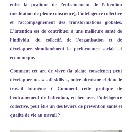
entre la pratique de l
’entraî
nement de l
’
attention
(méditation de pleine conscience), l
’
intelligence collective
et l
’
accompagnement des transformations globales.
L
’
intention est de contribuer à une meilleure santé de
l
’
individu, du collectif, de l
’
organisation et de
développer simultanément la performance sociale et
économique.
Comment cet art de vivre (la pleine conscience) peut
développer nos
«
soft skills
»
, notre altruisme et donc le
travail lui-même ? Comment cette pratique de
l
’entraî
nement de l
’
attention, en lien avec l
’
intelligence
collective, peut être un des leviers de prévention santé et
qualité de vie au travail ?