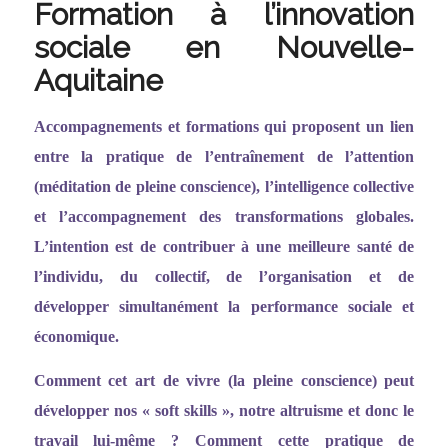
Formation à l’innovation
sociale en Nouvelle-
Aquitaine
Accompagnements et formations qui proposent un lien
entre la pratique de l
’entraî
nement de l
’
attention
(méditation de pleine conscience), l
’
intelligence collective
et l
’
accompagnement des transformations globales.
L
’
intention est de contribuer à une meilleure santé de
l
’
individu, du collectif, de l
’
organisation et de
développer simultanément la performance sociale et
économique.
Comment cet art de vivre (la pleine conscience) peut
développer nos
«
soft skills
»
, notre altruisme et donc le
travail lui-même ? Comment cette pratique de