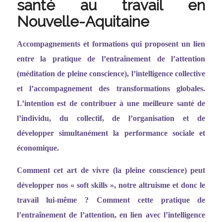
santé au travail en
Nouvelle-Aquitaine
Accompagnements et formations qui proposent un lien
entre la pratique de l
’entraî
nement de l
’
attention
(méditation de pleine conscience), l
’
intelligence collective
et l
’
accompagnement des transformations globales.
L
’
intention est de contribuer à une meilleure santé de
l
’
individu, du collectif, de l
’
organisation et de
développer simultanément la performance sociale et
économique.
Comment cet art de vivre (la pleine conscience) peut
développer nos
«
soft skills
»
, notre altruisme et donc le
travail lui-même ? Comment cette pratique de
l
’entraî
nement de l
’
attention, en lien avec l
’
intelligence