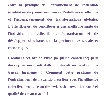
entre la pratique de l
’entraî
nement de l
’
attention
(méditation de pleine conscience), l
’
intelligence collective
et l
’
accompagnement des transformations globales.
L
’
intention est de contribuer à une meilleure santé de
l
’
individu, du collectif, de l
’
organisation et de
développer simultanément la performance sociale et
économique.
Comment cet art de vivre (la pleine conscience) peut
développer nos
«
soft skills
»
, notre altruisme et donc le
travail lui-même ? Comment cette pratique de
l
’entraî
nement de l
’
attention, en lien avec l
’
intelligence
collective, peut être un des leviers de prévention santé et
qualité de vie au travail ?