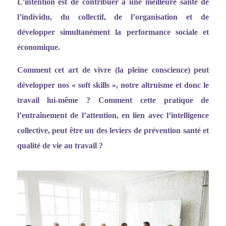
L
’
intention est de contribuer à une meilleure santé de
l
’
individu, du collectif, de l
’
organisation et de
développer simultanément la performance sociale et
économique.
Comment cet art de vivre (la pleine conscience) peut
développer nos
«
soft skills
»
, notre altruisme et donc le
travail lui-même ? Comment cette pratique de
l
’entraî
nement de l
’
attention, en lien avec l
’
intelligence
collective, peut être un des leviers de prévention santé et
qualité de vie au travail ?