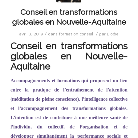
Conseil en transformations
globales en Nouvelle-Aquitaine
/
/
avril 3, 2019
dans
formation conseil
par
Elodie
Conseil en transformations
globales en Nouvelle-
Aquitaine
Accompagnements et formations qui proposent un lien
entre la pratique de l
’entraî
nement de l
’
attention
(méditation de pleine conscience), l
’
intelligence collective
et l
’
accompagnement des transformations globales.
L
’
intention est de contribuer à une meilleure santé de
l
’
individu, du collectif, de l
’
organisation et de
développer simultanément la performance sociale et