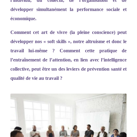
l
’
individu, du collectif, de l
’
organisation et de
développer simultanément la performance sociale et
économique.
Comment cet art de vivre (la pleine conscience) peut
développer nos
«
soft skills
»
, notre altruisme et donc le
travail lui-même ? Comment cette pratique de
l
’entraî
nement de l
’
attention, en lien avec l
’
intelligence
collective, peut être un des leviers de prévention santé et
qualité de vie au travail ?